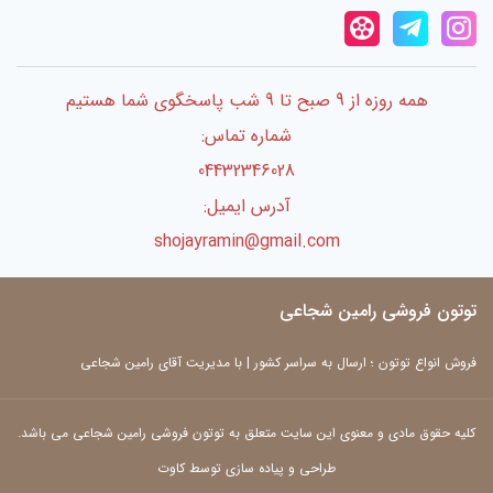
همه روزه از 9 صبح تا 9 شب پاسخگوی شما هستیم
شماره تماس:
04432346028
آدرس ایمیل:
shojayramin@gmail.com
توتون فروشی رامین شجاعی
فروش انواع توتون ؛ ارسال به سراسر کشور | با مدیریت آقای رامین شجاعی
کلیه حقوق مادی و معنوی این سایت متعلق به توتون فروشی رامین شجاعی می باشد.
طراحی و پیاده سازی توسط کاوت