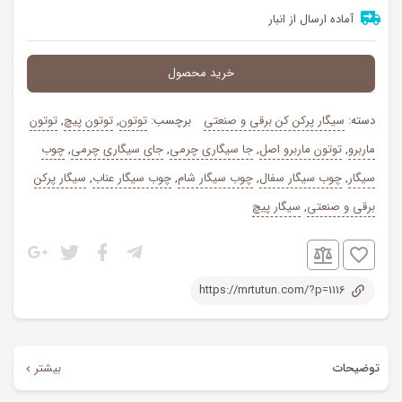
آماده ارسال از انبار
خرید محصول
دسته:
سیگار پرکن کن برقی و صنعتی
برچسب:
توتون
,
توتون پیچ
,
توتون
ماربرو
,
توتون ماربرو اصل
,
جا سیگاری چرمی
,
جای سیگاری چرمی
,
چوب
سیگار
,
چوب سیگار سفال
,
چوب سیگار شام
,
چوب سیگار عناب
,
سیگار پرکن
برقی و صنعتی
,
سیگار پیچ
https://mrtutun.com/?p=1116
توضیحات
بیشتر