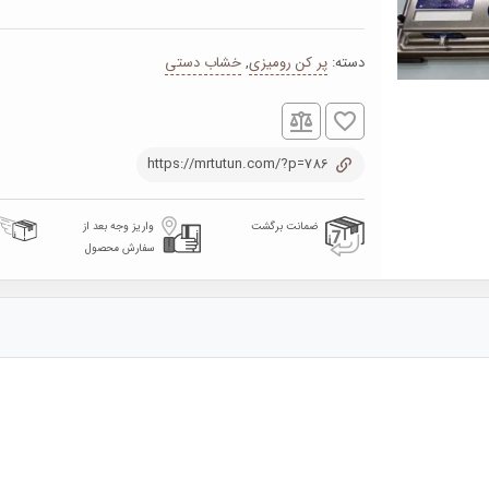
دسته:
پر کن رومیزی
,
خشاب دستی
https://mrtutun.com/?p=786
ضمانت برگشت
واریز وجه بعد از
سفارش محصول