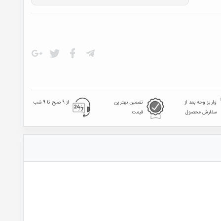
واریز وجه بعد از
تضمین بهترین
از 9 صبح تا 9 شب
سفارش محصول
قیمت