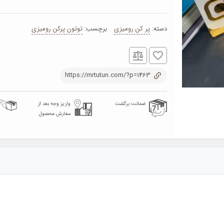
دسته:
پر کن رومیزی
برچسب:
توتون پرکن رومیزی
https://mrtutun.com/?p=1463
ضمانت برگشت
واریز وجه بعد از
سفارش محصول