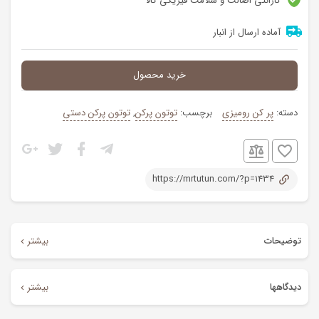
گارانتی اصالت و سلامت فیزیکی کالا
آماده ارسال از انبار
خرید محصول
دسته:
پر کن رومیزی
برچسب:
توتون پرکن
,
توتون پرکن دستی
https://mrtutun.com/?p=1434
توضیحات
بیشتر
توتون‌پرکن دستی ابزاری ساده و کارآمد برای پر کردن سیگار با توتون
دیدگاهها
بیشتر
است. این دستگاه کوچک و سبک، امکان پر کردن یکنواخت و تمیز