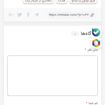
فرق توتون و تنباکو
فندک
نگه‌داری از سیگار برگ
https://mrtutun.com/?p=1036
دیدگاه‌ها
0
متن نظر:
*
نام شما:
*