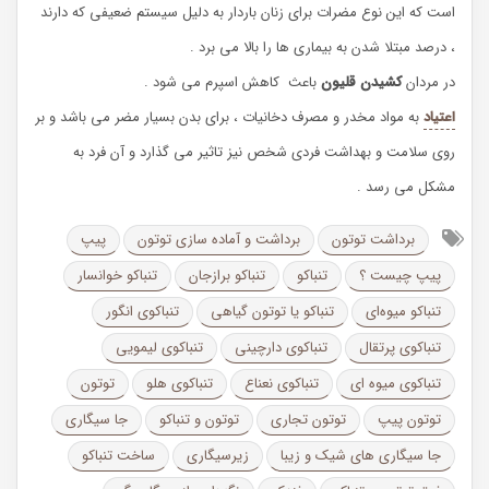
است که این نوع مضرات برای زنان باردار به دلیل سیستم ضعیفی که دارند
، درصد مبتلا شدن به بیماری ها را بالا می برد .
در مردان
کشیدن قلیون
باعث کاهش اسپرم می شود .
اعتیاد
به مواد مخدر و مصرف دخانیات
، برای بدن بسیار مضر می باشد و بر
روی سلامت و بهداشت فردی شخص نیز تاثیر می گذارد و آن فرد به
مشکل می رسد .
برداشت توتون
برداشت و آماده­ سازی توتون
پیپ
پیپ چیست ؟
تنباکو
تنباکو برازجان
تنباکو خوانسار
تنباکو میوه‌ای
تنباکو یا توتون گیاهی
تنباکوی انگور
تنباکوی پرتقال
تنباکوی دارچینی
تنباکوی لیمویی
تنباکوی میوه ای
تنباکوی نعناع
تنباکوی هلو
توتون
توتون پیپ
توتون تجاری
توتون و تنباکو
جا سیگاری
جا سیگاری های شیک و زیبا
زیرسیگاری
ساخت تنباکو