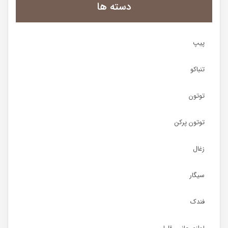
دسته ها
پیپ
تنباکو
توتون
توتون پرکن
زغال
سیگار
فندک