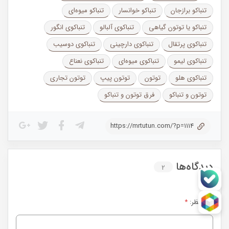
تنباکو برازجان
تنباکو خوانسار
تنباکو میوه‌ای
تنباکو یا توتون گیاهی
تنباکوی آلبالو
تنباکوی انگور
تنباکوی پرتقال
تنباکوی دارچینی
تنباکوی دوسیب
تنباکوی لیمو
تنباکوی میوه‌ای
تنباکوی نعناع
تنباکوی هلو
توتون
توتون پیپ
توتون تجاری
توتون و تنباکو
فرق توتون و تنباکو
https://mrtutun.com/?p=1114
دیدگاه‌ها
2
متن نظر:
*