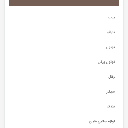
پیپ
تنباکو
توتون
توتون پرکن
زغال
سیگار
فندک
لوازم جانبی قلیان