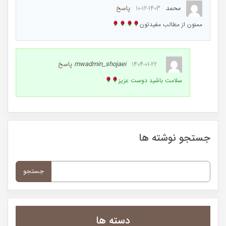
محمد
پاسخ
1403-12-10
ممنون از مطالب مفیدتون
mwadmin_shojaei
پاسخ
1404-01-22
سلامت باشید دوست عزیز
جستجو نوشته ها
جستجو
برای:
دسته ها