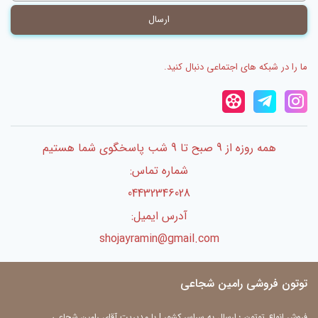
ما را در شبکه های اجتماعی دنبال کنید.
همه روزه از 9 صبح تا 9 شب پاسخگوی شما هستیم
شماره تماس:
04432346028
آدرس ایمیل:
shojayramin@gmail.com
توتون فروشی رامین شجاعی
فروش انواع توتون ؛ ارسال به سراسر کشور | با مدیریت آقای رامین شجاعی