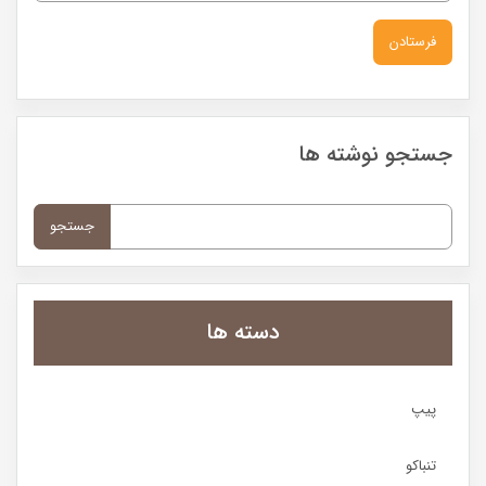
جستجو نوشته ها
جستجو
برای:
دسته ها
پیپ
تنباکو