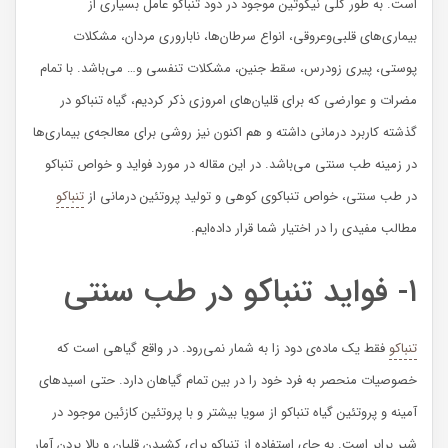
است. به طور کلی نیکوتین موجود در دود تنباکو عامل بسیاری از
بیماری‌های قلبی‌وعروقی، انواع سرطان‌ها، ناباروری مردان، مشکلات
پوستی، پیری زودرس، سقط جنین، مشکلات تنفسی و… می‌باشد. با تمام
مضرات و عوارضی که برای قلیان‌های امروزی ذکر کردیم، گیاه تنباکو در
گذشته کاربرد درمانی داشته و هم اکنون نیز روشی برای معالجه‌ی بیماری‌ها
در زمینه طب سنتی می‌باشد. در این مقاله در مورد فواید و خواص تنباکو
در طب سنتی، خواص تنباکوی کوهی و تولید پروتئین درمانی از
تنباکو
مطالب مفیدی را در اختیار شما قرار داده‌ایم.
۱- فواید تنباکو در طب سنتی
تنباکو
فقط یک ماده‌ی دود زا به شمار نمی‌رود. در واقع گیاهی است که
خصوصیات منحصر به فرد خود را در بین تمام گیاهان دارد. حتی اسید‌های
آمینه و پروتئین گیاه تنباکو از سویا بیشتر و با پروتئین کازئین موجود در
شیر برابر است. به جای استفاده از تنباکو برای کشیدن قلیان و بالا بردن آمار