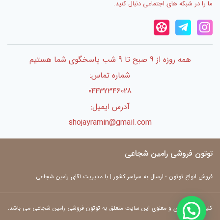
ما را در شبکه های اجتماعی دنبال کنید.
همه روزه از 9 صبح تا 9 شب پاسخگوی شما هستیم
شماره تماس:
04432346028
آدرس ایمیل:
shojayramin@gmail.com
توتون فروشی رامین شجاعی
فروش انواع توتون ؛ ارسال به سراسر کشور | با مدیریت آقای رامین شجاعی
کلیه حقوق مادی و معنوی این سایت متعلق به توتون فروشی رامین شجاعی می باشد.