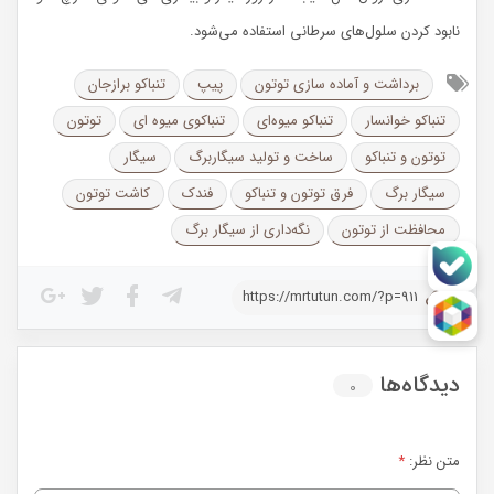
نابود کردن سلول‌های سرطانی استفاده می‌شود‌.
برداشت و آماده­ سازی توتون
پیپ
تنباکو برازجان
تنباکو خوانسار
تنباکو میوه‌ای
تنباکوی میوه ای
توتون
توتون و تنباکو
ساخت و تولید سیگاربرگ
سیگار
سیگار برگ
فرق توتون و تنباکو
فندک
کاشت توتون
محافظت از توتون
نگه‌داری از سیگار برگ
https://mrtutun.com/?p=911
دیدگاه‌ها
0
متن نظر:
*