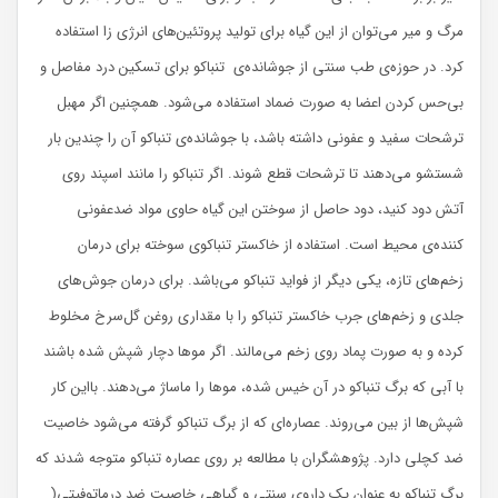
مرگ و میر می‌توان از این گیاه برای تولید پروتئین‌های انرژی زا استفاده
کرد. در حوزه‌ی طب سنتی از جوشانده‌ی تنباکو برای تسکین درد مفاصل و
بی‌حس کردن اعضا به صورت ضماد استفاده می‌شود. همچنین اگر مهبل
ترشحات سفید و عفونی داشته باشد، با جوشانده‌ی تنباکو آن را چندین بار
شستشو می‌دهند تا ترشحات قطع شوند. اگر تنباکو را مانند اسپند روی
آتش دود کنید، دود حاصل از سوختن این گیاه حاوی مواد ضدعفونی
کننده‌ی محیط است‌. استفاده از خاکستر تنباکوی سوخته برای درمان
زخم‌های تازه، یکی دیگر از فواید تنباکو می‌باشد. برای درمان جوش‌های
جلدی و زخم‌های جرب خاکستر تنباکو را با مقداری روغن گل‌سرخ مخلوط
کرده و به صورت پماد روی زخم می‌مالند. اگر موها دچار شپش شده باشند
با آبی که برگ تنباکو در آن خیس شده، موها را ماساژ می‌دهند. بااین کار
شپش‌ها از بین می‌روند. عصاره‌‌ای که از برگ تنباکو گرفته می‌شود خاصیت
ضد کچلی دارد. پژوهشگران با مطالعه بر روی عصاره‌ تنباکو متوجه شدند که
برگ تنباکو به عنوان یک داروی سنتی و گیاهی خاصیت ضد درماتوفیتی(