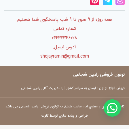
همه روزه از 9 صبح تا 9 شب پاسخگوی شما هستیم
شماره تماس:
04432346028
آدرس ایمیل:
shojayramin@gmail.com
توتون فروشی رامین شجاعی
فروش انواع توتون ؛ ارسال به سراسر کشور | با مدیریت آقای رامین شجاعی
کلیه حقوق مادی و معنوی این سایت متعلق به توتون فروشی رامین شجاعی می باشد.
طراحی و پیاده سازی توسط کاوت