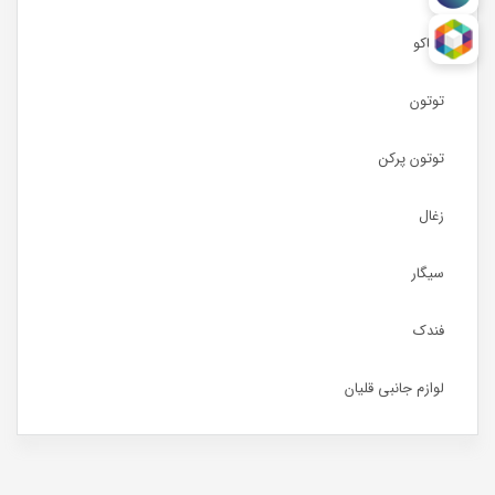
تنباکو
توتون
توتون پرکن
زغال
سیگار
فندک
لوازم جانبی قلیان