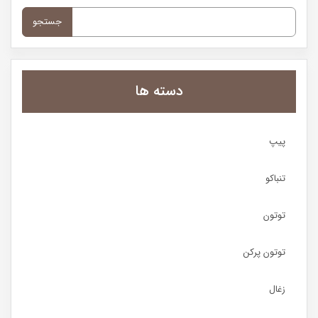
جستجو
برای:
دسته ها
پیپ
تنباکو
توتون
توتون پرکن
زغال