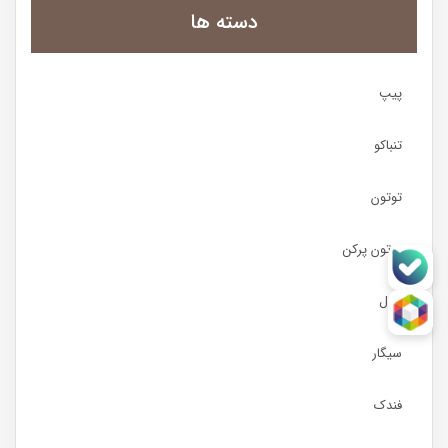
دسته ها
پیپ
تنباکو
توتون
توتون پرکن
زغال
سیگار
فندک