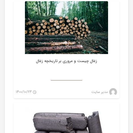
0
زغال چیست و مروری بر تاریخچه زغال
زغال
مدیر سایت
1400/10/23
0