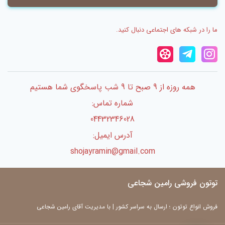
ما را در شبکه های اجتماعی دنبال کنید.
همه روزه از 9 صبح تا 9 شب پاسخگوی شما هستیم
شماره تماس:
04432346028
آدرس ایمیل:
shojayramin@gmail.com
توتون فروشی رامین شجاعی
فروش انواع توتون ؛ ارسال به سراسر کشور | با مدیریت آقای رامین شجاعی