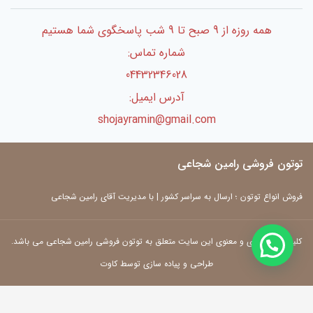
همه روزه از 9 صبح تا 9 شب پاسخگوی شما هستیم
شماره تماس:
04432346028
آدرس ایمیل:
shojayramin@gmail.com
توتون فروشی رامین شجاعی
فروش انواع توتون ؛ ارسال به سراسر کشور | با مدیریت آقای رامین شجاعی
کلیه حقوق مادی و معنوی این سایت متعلق به توتون فروشی رامین شجاعی می باشد.
طراحی و پیاده سازی توسط کاوت