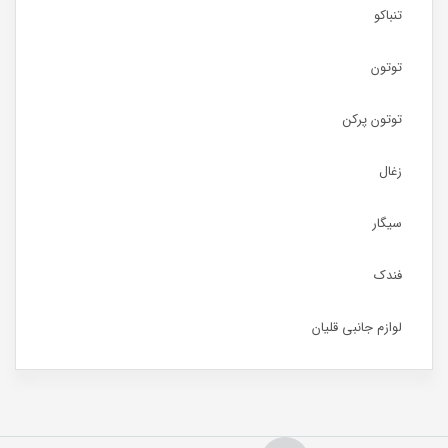
تنباکو
توتون
توتون پرکن
زغال
سیگار
فندک
لوازم جانبی قلیان