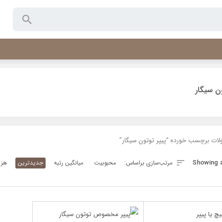
ون سیگار
ات برچسب خورده “پیپر توتون سیگار”
Sorted
Showing al
مرتب‌سازی براساس:
محبوبیت
میانگین رتبه
جدیدترین
هزی
by
latest