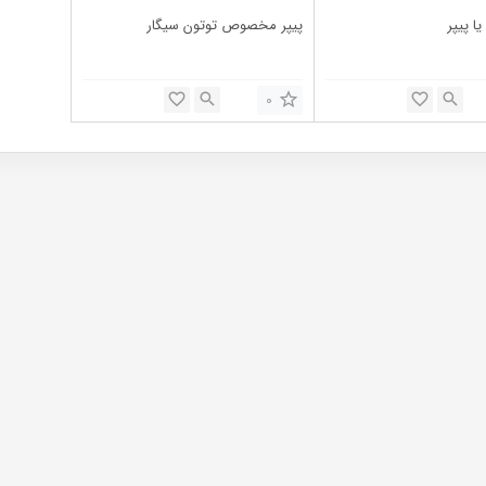
ا پیپر
پیپر مخصوص توتون سیگار
0