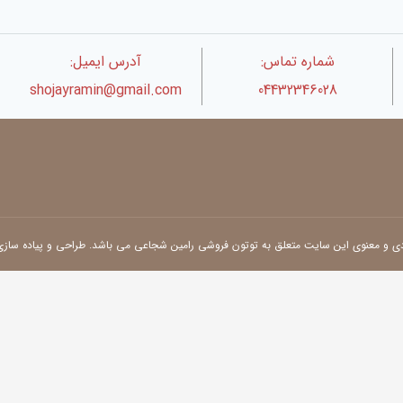
شماره تماس:
آدرس ایمیل:
shojayramin@gmail.com
04432346028
دی و معنوی این سایت متعلق به توتون فروشی رامین شجاعی می باشد. طراحی و پیاده ساز