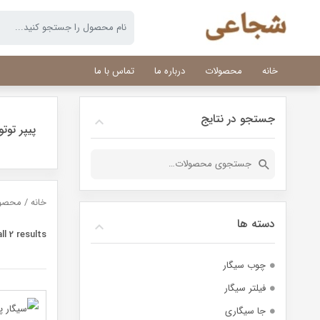
خانه
محصولات
درباره ما
تماس با ما
جستجو در نتایج
پیپر توت
جستجو
برای:
خانه
/ محصول
دسته ها
l 2 results
چوب سیگار
فیلتر سیگار
جا سیگاری