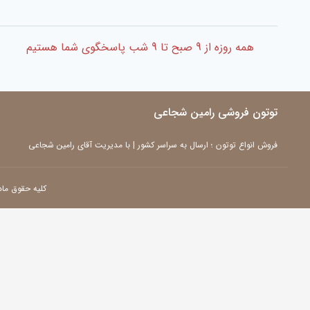
همه روزه از 9 صبح تا 9 شب پاسخگوی شما هستیم
توتون فروشی رامین شجاعی
فروش انواع توتون ؛ ارسال به سراسر کشور | با مدیریت آقای رامین شجاعی
کلیه حقوق ما
سلام
چطور می‌تونم کمکتون کنم؟
Open chat