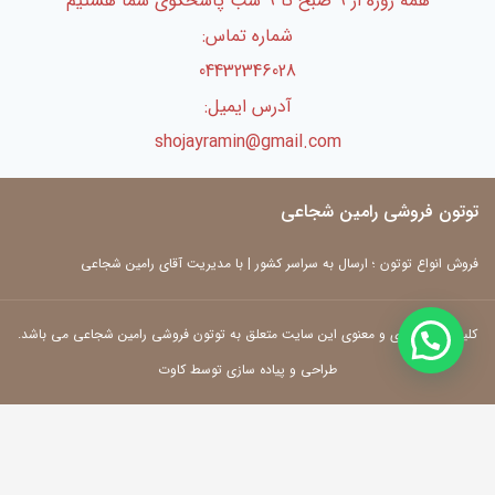
همه روزه از 9 صبح تا 9 شب پاسخگوی شما هستیم
شماره تماس:
04432346028
آدرس ایمیل:
shojayramin@gmail.com
توتون فروشی رامین شجاعی
فروش انواع توتون ؛ ارسال به سراسر کشور | با مدیریت آقای رامین شجاعی
کلیه حقوق مادی و معنوی این سایت متعلق به توتون فروشی رامین شجاعی می باشد.
طراحی و پیاده سازی توسط کاوت