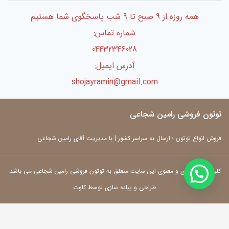
همه روزه از 9 صبح تا 9 شب پاسخگوی شما هستیم
شماره تماس:
04432346028
آدرس ایمیل:
shojayramin@gmail.com
توتون فروشی رامین شجاعی
فروش انواع توتون ؛ ارسال به سراسر کشور | با مدیریت آقای رامین شجاعی
کلیه حقوق مادی و معنوی این سایت متعلق به توتون فروشی رامین شجاعی می باشد.
طراحی و پیاده سازی توسط کاوت