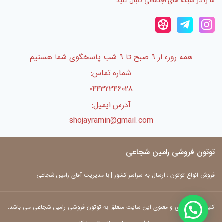
ما را در شبکه های اجتماعی دنبال کنید.
همه روزه از 9 صبح تا 9 شب پاسخگوی شما هستیم
شماره تماس:
04432346028
آدرس ایمیل:
shojayramin@gmail.com
توتون فروشی رامین شجاعی
فروش انواع توتون ؛ ارسال به سراسر کشور | با مدیریت آقای رامین شجاعی
کلیه حقوق مادی و معنوی این سایت متعلق به توتون فروشی رامین شجاعی می باشد.