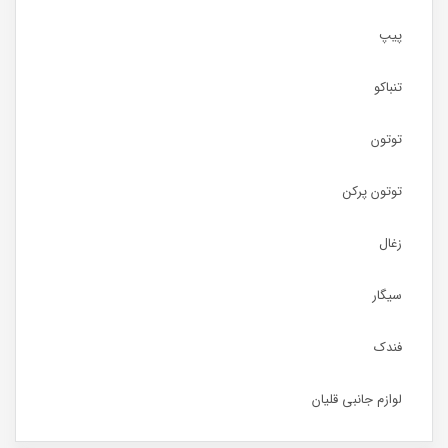
پیپ
تنباکو
توتون
توتون پرکن
زغال
سیگار
فندک
لوازم جانبی قلیان